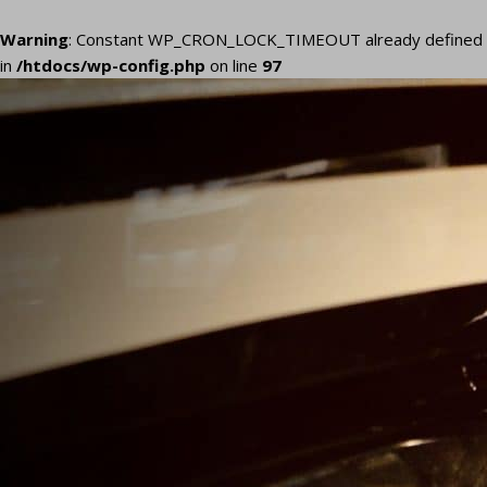
Warning
: Constant WP_CRON_LOCK_TIMEOUT already defined
in
/htdocs/wp-config.php
on line
97